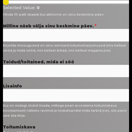
Selected Value:
0
Hinda 10-palli skaalal kui aktriivne on sinu keskmine päev.
Milline näeb välja sinu keskmine päev.
*
Kirjelda missugused on sinu senised toitumisharjumused (mis kellast
sööd ja mida sööd, mis kellast ärkad, mis kellast magama jne).
Toidud/toitained, mida ei söö
Lisainfo
Kui on midagi olulist lisada, millega pean arvestama toitumiskava
koostamisel( näiteks ravimid ja toidulisandid mida tarbid jne), siis pane
see siia kirja.
Toitumiskava