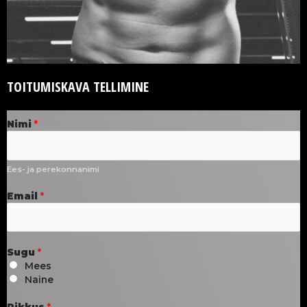
TOITUMISKAVA TELLIMINE
Nimi
*
Ees- ja perekonnanimi
Email
*
Sugu
*
Mees
Naine