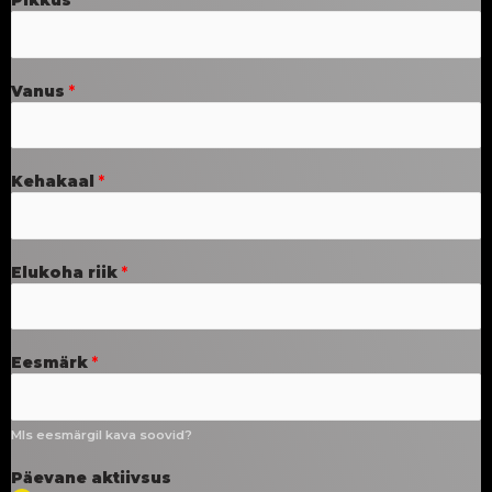
Pikkus
*
Vanus
*
Kehakaal
*
Elukoha riik
*
Eesmärk
*
MIs eesmärgil kava soovid?
Päevane aktiivsus