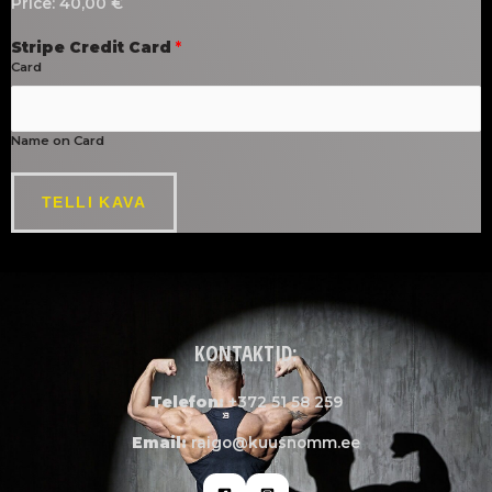
Price:
40,00 €
Stripe Credit Card
*
Card
Name on Card
TELLI KAVA
KONTAKTID:
Telefon:
+372 51 58 259
Email:
raigo@kuusnomm.ee